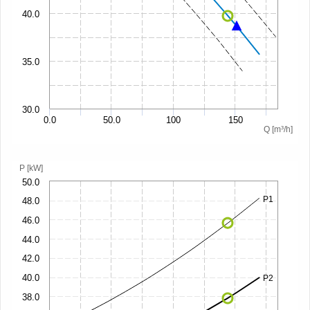
40.0
35.0
30.0
0.0
50.0
100
150
Q [m³/h]
P [kW]
50.0
P1
48.0
46.0
44.0
42.0
40.0
P2
38.0