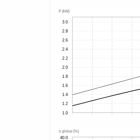
P [kW]
3.0
2.8
2.6
2.4
2.2
2.0
1.8
1.6
1.4
1.2
1.0
η global [%]
40.0