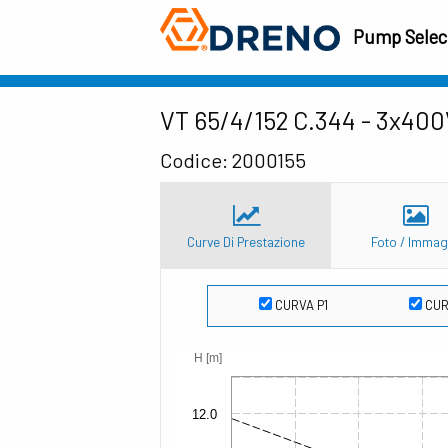
Pump Select
VT 65/4/152 C.344 - 3x400
Codice: 2000155
Curve Di Prestazione
Foto / Immag
CURVA P1
CUR
H [m]
12.0