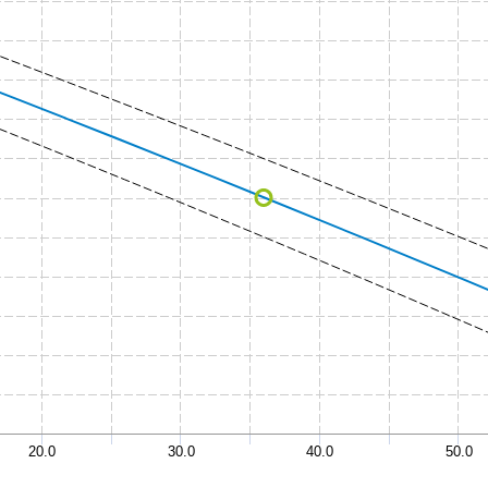
20.0
30.0
40.0
50.0