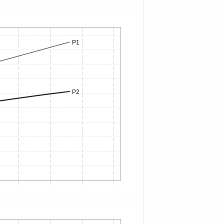
P1
P2