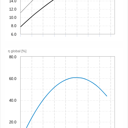
14.0
12.0
10.0
8.0
6.0
η global [%]
80.0
60.0
40.0
20.0