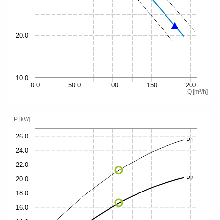
20.0
10.0
0.0
50.0
100
150
200
Q [m³/h]
P [kW]
26.0
P1
24.0
22.0
P2
20.0
18.0
16.0