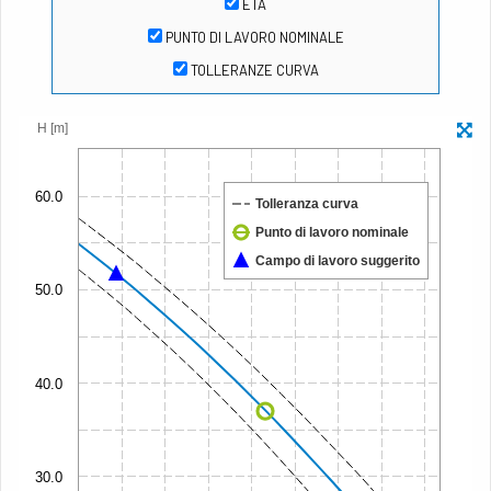
ETA
PUNTO DI LAVORO NOMINALE
TOLLERANZE CURVA
H [m]
60.0
Tolleranza curva
Punto di lavoro nominale
Campo di lavoro suggerito
50.0
40.0
30.0