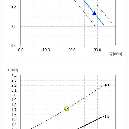
5.0
2.5
0.0
0.0
10.0
20.0
30.0
Q [m³/h]
P [kW]
2.4
2.3
2.2
P1
2.1
2.0
1.9
1.8
1.7
1.6
P2
1.5
1.4