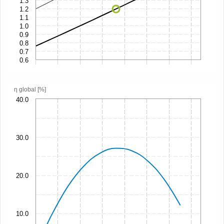
1.3
1.2
1.1
1.0
0.9
0.8
0.7
0.6
η global [%]
40.0
30.0
20.0
10.0