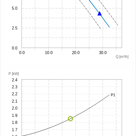
5.0
2.5
0.0
0.0
10.0
20.0
30.0
Q [m³/h]
P [kW]
2.4
2.3
2.2
P1
2.1
2.0
1.9
1.8
1.7