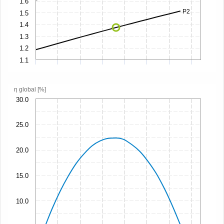
1.6
P2
1.5
1.4
1.3
1.2
1.1
η global [%]
30.0
25.0
20.0
15.0
10.0