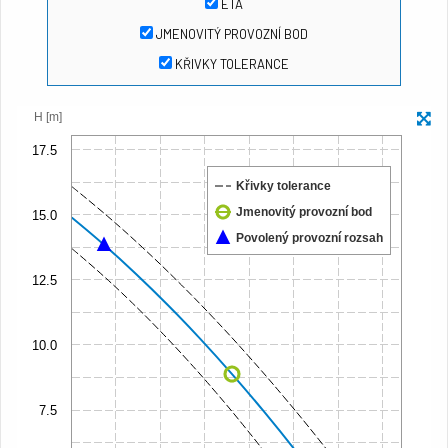
ETA
JMENOVITÝ PROVOZNÍ BOD
KŘIVKY TOLERANCE
H [m]
17.5
Křivky tolerance
Jmenovitý provozní bod
15.0
Povolený provozní rozsah
12.5
10.0
7.5