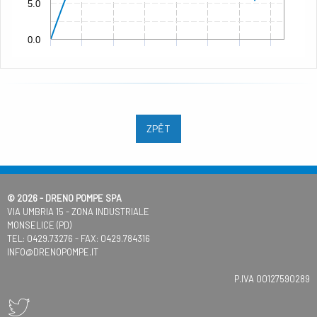
5.0
0.0
ZPĚT
© 2026 - DRENO POMPE SPA
VIA UMBRIA 15 - ZONA INDUSTRIALE
MONSELICE (PD)
TEL:
0429.73276
- FAX: 0429.784316
INFO@DRENOPOMPE.IT
P.IVA 00127590289